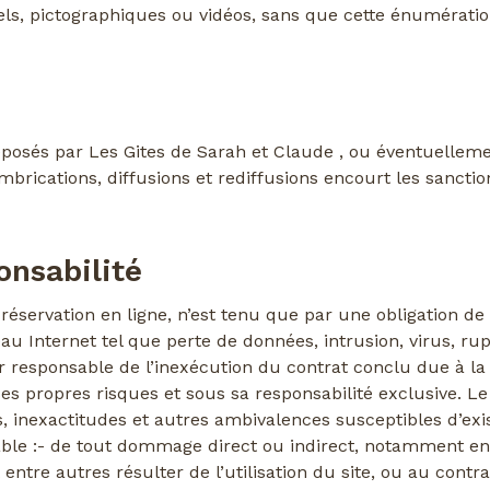
els, pictographiques ou vidéos, sans que cette énumération
éposés par Les Gites de Sarah et Claude , ou éventuellem
mbrications, diffusions et rediffusions encourt les sancti
onsabilité
réservation en ligne, n’est tenu que par une obligation de
u Internet tel que perte de données, intrusion, virus, rupt
our responsable de l’inexécution du contrat conclu due à 
es propres risques et sous sa responsabilité exclusive. Le s
s, inexactitudes et autres ambivalences susceptibles d’exi
le :- de tout dommage direct ou indirect, notamment en 
ntre autres résulter de l’utilisation du site, ou au contrair