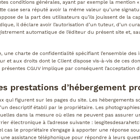
tes conditions générales, ayant par exemple la mention « 
cette case sera réputé avoir la même valeur qu’une signatu
pose de la part des utilisateurs qu’ils jouissent de la capa
ique, il déclare avoir l’autorisation d’un tuteur, d’un cur
strement automatique de l’éditeur du présent site et, sauf
te, une charte de confidentialité spécifiant l’ensemble des 
ur et aux droits dont le Client dispose vis-à-vis de ces do
s présentes CGUV implique par conséquent l’acceptation de
des prestations d’hébergement p
 qui figurent sur les pages du site. Les hébergements son
n descriptif établi par le propriétaire. Les photographi
elles dans la mesure où elles ne peuvent pas assurer une 
rrier électronique à l’adresse suivante : lesgitesdesarah
l cas le propriétaire s’engage à apporter une réponse sou
nts une assistance téléphonique pour répondre à leurs ques