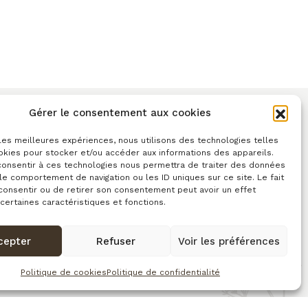
Gérer le consentement aux cookies
ents
 les meilleures expériences, nous utilisons des technologies telles
Astrée
okies pour stocker et/ou accéder aux informations des appareils.
 consentir à ces technologies nous permettra de traiter des données
orge
le comportement de navigation ou les ID uniques sur ce site. Le fait
ole
consentir ou de retirer son consentement peut avoir un effet
 certaines caractéristiques et fonctions.
Cascade
cepter
Refuser
Voir les préférences
 la Cascade
Astrée
Politique de cookies
Politique de confidentialité
refontaine