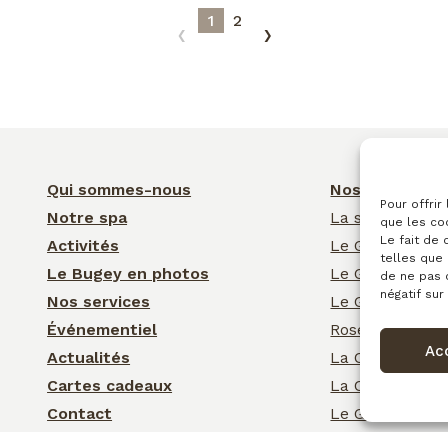
1
2
‹
›
Qui sommes-nous
Nos hébergem
Pour offrir
Notre spa
La suite Spa d’
que les co
Le fait de
Activités
Le Gîte de la F
telles que 
Le Bugey en photos
Le Gîte de l’Éc
de ne pas 
négatif sur
Nos services
Le Gîte de la 
Événementiel
Rose Cottage
Ac
Actualités
La Chambre de
Cartes cadeaux
La Chambre d’
Contact
Le Gîte de Clai