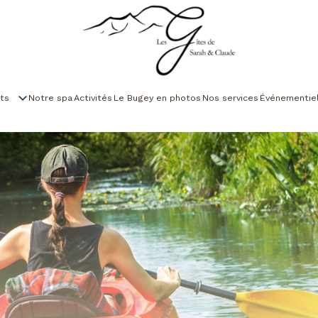
ts
Notre spa
Activités
Le Bugey en photos
Nos services
Événementie