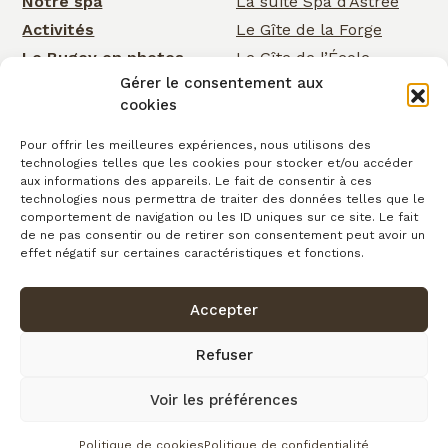
Notre spa
La suite Spa d’Astrée
Activités
Le Gîte de la Forge
Le Bugey en photos
Le Gîte de l’École
Gérer le consentement aux
Nos services
Le Gîte de la Cascade
cookies
Événementiel
Rose Cottage
Actualités
La Chambre de la
Pour offrir les meilleures expériences, nous utilisons des
technologies telles que les cookies pour stocker et/ou accéder
Cascade
Cartes cadeaux
aux informations des appareils. Le fait de consentir à ces
La Chambre d’Astrée
Contact
technologies nous permettra de traiter des données telles que le
comportement de navigation ou les ID uniques sur ce site. Le fait
Le Gîte de
de ne pas consentir ou de retirer son consentement peut avoir un
Clairefontaine
effet négatif sur certaines caractéristiques et fonctions.
Accepter
Confidentialité
Conditions générales de vente
Cookies
Mentions légales
Copyright © 2026
Refuser
Plan du site
Voir les préférences
fait avec
par l’Agence IDCOM
Politique de cookies
Politique de confidentialité