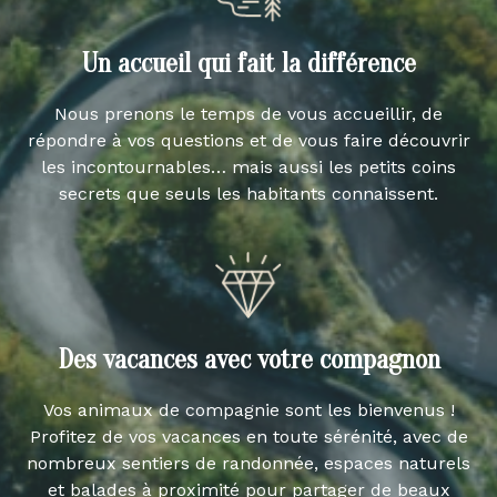
Un accueil qui fait la différence
Nous prenons le temps de vous accueillir, de
répondre à vos questions et de vous faire découvrir
les incontournables… mais aussi les petits coins
secrets que seuls les habitants connaissent.
Des vacances avec votre compagnon
Vos animaux de compagnie sont les bienvenus !
Profitez de vos vacances en toute sérénité, avec de
nombreux sentiers de randonnée, espaces naturels
et balades à proximité pour partager de beaux