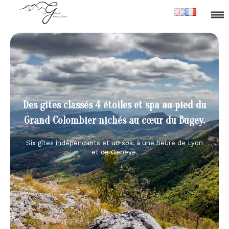
Des gîtes classés 4 étoiles et spa au pied du
Grand Colombier nichés au cœur du Bugey.
Six gîtes indépendants et un spa, à une heure de Lyon
et de Genève.