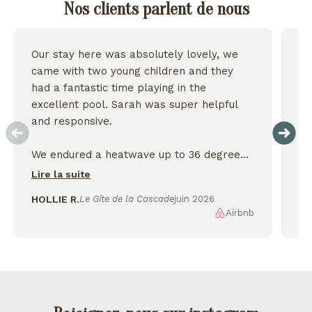
Nos clients parlent de nous
Our stay here was absolutely lovely, we
Wo
came with two young children and they
we
had a fantastic time playing in the
excellent pool. Sarah was super helpful
On
and responsive.
We endured a heatwave up to 36 degrees
but the house stayed nice and cool and we
Lire la suite
were thankful for the shady garden.
HOLLIE R.
Le Gîte de la Cascade
juin 2026
Airbnb
AL
We enjoyed exploring the nearby lakes
and incredible scenery, would love to
come back again!