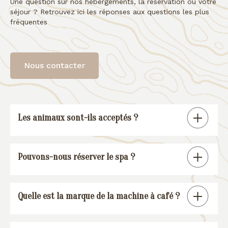
Une question sur nos hébergements, la réservation ou votre
séjour ? Retrouvez ici les réponses aux questions les plus
fréquentes
Nous contacter
Les animaux sont-ils acceptés ?
Tous nos gîtes sont « pet friendly », à
Pouvons-nous réserver le spa ?
l’exception de la suite spa.
En réservant un de nos gîtes, vous
Quelle est la marque de la machine à café ?
pourrez réserver une session spa (voir
conditions
).
Nos gîtes sont équipés d’une machine à