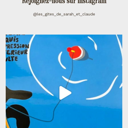
Rejoignez-nous sur instagram
@les_gites_de_sarah_et_claude
les_gites_de_sarah_et_claude
Juil 11