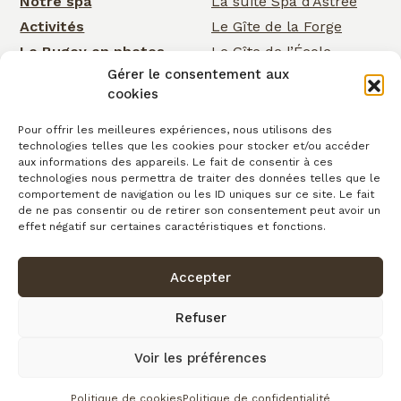
Notre spa
La suite Spa d’Astrée
Activités
Le Gîte de la Forge
Le Bugey en photos
Le Gîte de l’École
Gérer le consentement aux
Nos services
Le Gîte de la Cascade
cookies
Événementiel
Rose Cottage
Actualités
La Chambre de la
Pour offrir les meilleures expériences, nous utilisons des
technologies telles que les cookies pour stocker et/ou accéder
Cascade
Cartes cadeaux
aux informations des appareils. Le fait de consentir à ces
La Chambre d’Astrée
Contact
technologies nous permettra de traiter des données telles que le
comportement de navigation ou les ID uniques sur ce site. Le fait
Le Gîte de
de ne pas consentir ou de retirer son consentement peut avoir un
Clairefontaine
effet négatif sur certaines caractéristiques et fonctions.
Accepter
Confidentialité
Conditions générales de vente
Cookies
Mentions légales
Copyright © 2026
Refuser
Plan du site
Voir les préférences
fait avec
par l’Agence IDCOM
Politique de cookies
Politique de confidentialité