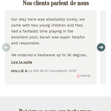
Nos clients parlent de nous
Our stay here was absolutely lovely, we
Wo
came with two young children and they
we
had a fantastic time playing in the
excellent pool. Sarah was super helpful
On
and responsive.
We endured a heatwave up to 36 degrees
but the house stayed nice and cool and we
Lire la suite
were thankful for the shady garden.
HOLLIE R.
Le Gîte de la Cascade
juin 2026
Airbnb
AL
We enjoyed exploring the nearby lakes
and incredible scenery, would love to
come back again!