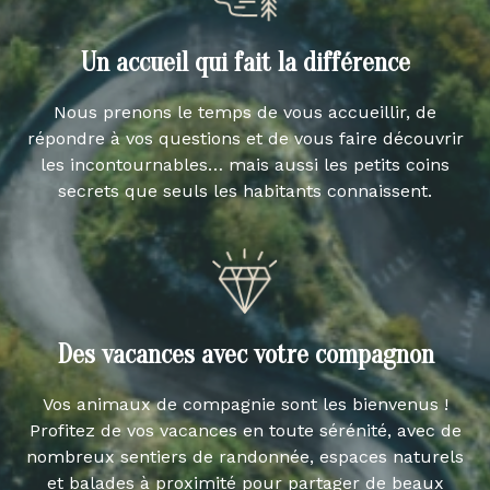
Un accueil qui fait la différence
Nous prenons le temps de vous accueillir, de
répondre à vos questions et de vous faire découvrir
les incontournables… mais aussi les petits coins
secrets que seuls les habitants connaissent.
Des vacances avec votre compagnon
Vos animaux de compagnie sont les bienvenus !
Profitez de vos vacances en toute sérénité, avec de
nombreux sentiers de randonnée, espaces naturels
et balades à proximité pour partager de beaux