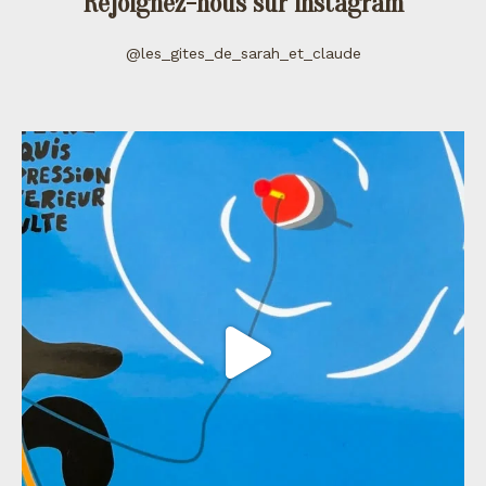
Rejoignez-nous sur instagram
@les_gites_de_sarah_et_claude
les_gites_de_sarah_et_claude
Juil 11