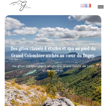
Des gîtes classés 4 étoiles et spa au pied du
Grand Colombier nichés au cœur du Bugey.
Six gîtes indépendants et un spa, à une heure de Lyon
et de Genève.