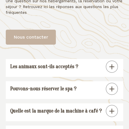
Une question sur nos hébergements, la réservation ou votre
séjour ? Retrouvez ici les réponses aux questions les plus
fréquentes
Nous contacter
Les animaux sont-ils acceptés ?
Tous nos gîtes sont « pet friendly », à
Pouvons-nous réserver le spa ?
l’exception de la suite spa.
En réservant un de nos gîtes, vous
Quelle est la marque de la machine à café ?
pourrez réserver une session spa (voir
conditions
).
Nos gîtes sont équipés d’une machine à