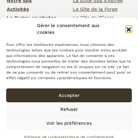
Notre spa
La suite Spa d’Astrée
Activités
Le Gîte de la Forge
Le Bugey en photos
Le Gîte de l’École
Gérer le consentement aux
Nos services
Le Gîte de la Cascade
cookies
Événementiel
Rose Cottage
Actualités
La Chambre de la
Pour offrir les meilleures expériences, nous utilisons des
technologies telles que les cookies pour stocker et/ou accéder
Cascade
Cartes cadeaux
aux informations des appareils. Le fait de consentir à ces
La Chambre d’Astrée
Contact
technologies nous permettra de traiter des données telles que le
comportement de navigation ou les ID uniques sur ce site. Le fait
Le Gîte de
de ne pas consentir ou de retirer son consentement peut avoir un
Clairefontaine
effet négatif sur certaines caractéristiques et fonctions.
Accepter
Confidentialité
Conditions générales de vente
Cookies
Mentions légales
Copyright © 2026
Refuser
Plan du site
Voir les préférences
fait avec
par l’Agence IDCOM
Politique de cookies
Politique de confidentialité