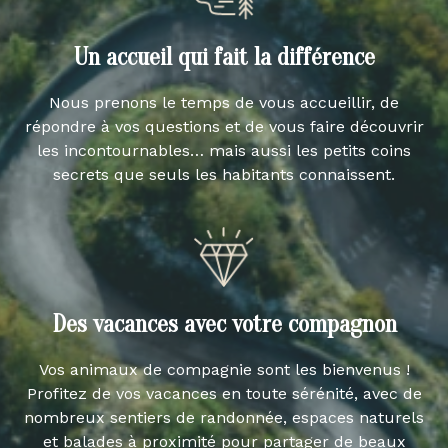
Un accueil qui fait la différence
Nous prenons le temps de vous accueillir, de
répondre à vos questions et de vous faire découvrir
les incontournables… mais aussi les petits coins
secrets que seuls les habitants connaissent.
Des vacances avec votre compagnon
Vos animaux de compagnie sont les bienvenus !
Profitez de vos vacances en toute sérénité, avec de
nombreux sentiers de randonnée, espaces naturels
et balades à proximité pour partager de beaux