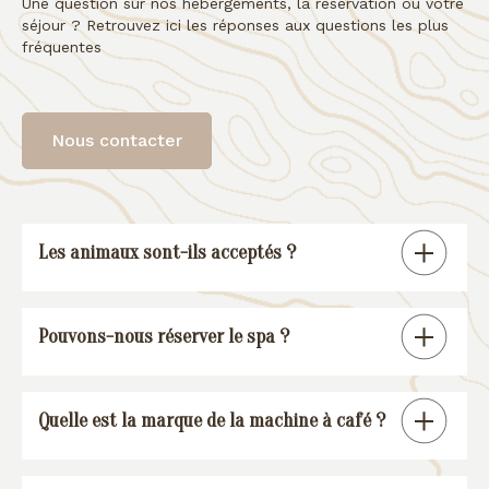
Une question sur nos hébergements, la réservation ou votre
séjour ? Retrouvez ici les réponses aux questions les plus
fréquentes
Nous contacter
Les animaux sont-ils acceptés ?
Tous nos gîtes sont « pet friendly », à
Pouvons-nous réserver le spa ?
l’exception de la suite spa.
En réservant un de nos gîtes, vous
Quelle est la marque de la machine à café ?
pourrez réserver une session spa (voir
conditions
).
Nos gîtes sont équipés d’une machine à