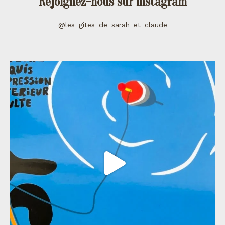
Rejoignez-nous sur instagram
@les_gites_de_sarah_et_claude
les_gites_de_sarah_et_claude
Juil 11