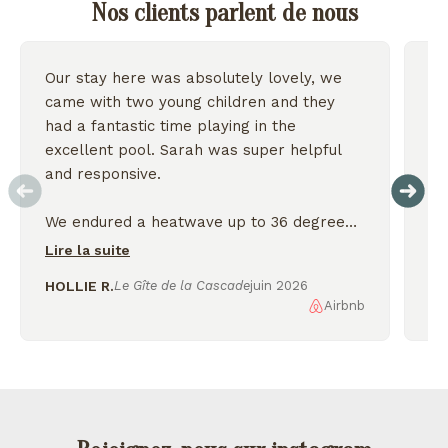
Nos clients parlent de nous
Our stay here was absolutely lovely, we
Wo
came with two young children and they
we
had a fantastic time playing in the
excellent pool. Sarah was super helpful
On
and responsive.
We endured a heatwave up to 36 degrees
but the house stayed nice and cool and we
Lire la suite
were thankful for the shady garden.
HOLLIE R.
Le Gîte de la Cascade
juin 2026
Airbnb
AL
We enjoyed exploring the nearby lakes
and incredible scenery, would love to
come back again!