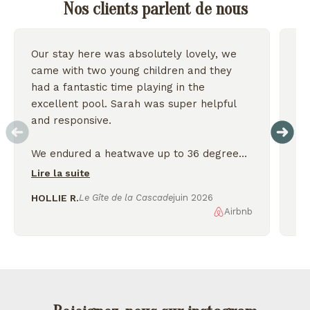
Nos clients parlent de nous
Our stay here was absolutely lovely, we
Wo
came with two young children and they
we
had a fantastic time playing in the
excellent pool. Sarah was super helpful
On
and responsive.
We endured a heatwave up to 36 degrees
but the house stayed nice and cool and we
Lire la suite
were thankful for the shady garden.
HOLLIE R.
Le Gîte de la Cascade
juin 2026
Airbnb
AL
We enjoyed exploring the nearby lakes
and incredible scenery, would love to
come back again!