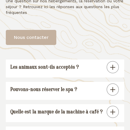
Une question sur nos hébergements, la réservation ou votre
séjour ? Retrouvez ici les réponses aux questions les plus
fréquentes
Nous contacter
Les animaux sont-ils acceptés ?
Tous nos gîtes sont « pet friendly », à
Pouvons-nous réserver le spa ?
l’exception de la suite spa.
En réservant un de nos gîtes, vous
Quelle est la marque de la machine à café ?
pourrez réserver une session spa (voir
conditions
).
Nos gîtes sont équipés d’une machine à