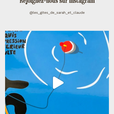
Rejoignez-nous sur instagram
@les_gites_de_sarah_et_claude
les_gites_de_sarah_et_claude
Juil 11