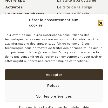
Notre spa
La suite Spa d’Astrée
Activités
Le Gîte de la Forge
Le Bugey en photos
Le Gîte de l’École
Gérer le consentement aux
Nos services
Le Gîte de la Cascade
cookies
Événementiel
Rose Cottage
Actualités
La Chambre de la
Pour offrir les meilleures expériences, nous utilisons des
technologies telles que les cookies pour stocker et/ou accéder
Cascade
Cartes cadeaux
aux informations des appareils. Le fait de consentir à ces
La Chambre d’Astrée
Contact
technologies nous permettra de traiter des données telles que le
comportement de navigation ou les ID uniques sur ce site. Le fait
Le Gîte de
de ne pas consentir ou de retirer son consentement peut avoir un
Clairefontaine
effet négatif sur certaines caractéristiques et fonctions.
Accepter
Confidentialité
Conditions générales de vente
Cookies
Mentions légales
Copyright © 2026
Refuser
Plan du site
Voir les préférences
fait avec
par l’Agence IDCOM
Politique de cookies
Politique de confidentialité