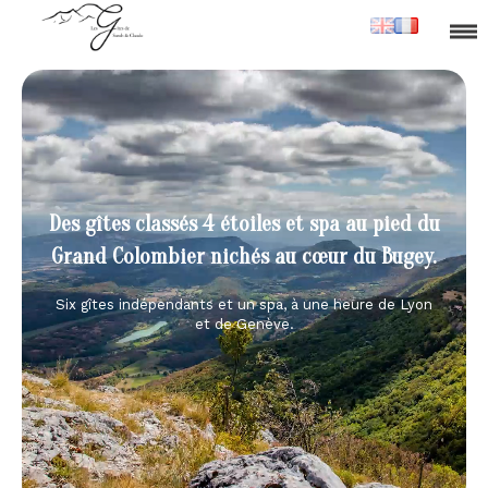
Des gîtes classés 4 étoiles et spa au pied du
Grand Colombier nichés au cœur du Bugey.
Six gîtes indépendants et un spa, à une heure de Lyon
et de Genève.