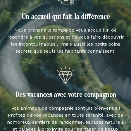
Un accueil qui fait la différence
Nous prenons le temps de vous accueillir, de
répondre à vos questions et de vous faire découvrir
les incontournables… mais aussi les petits coins
secrets que seuls les habitants connaissent.
Des vacances avec votre compagnon
Vos animaux de compagnie sont les bienvenus !
Profitez de vos vacances en toute sérénité, avec de
nombreux sentiers de randonnée, espaces naturels
et balades à proximité pour partager de beaux