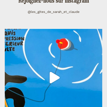
Rejoignez-nous sur instagram
@les_gites_de_sarah_et_claude
les_gites_de_sarah_et_claude
Juil 11