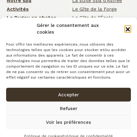
Notre spa
La suite Spa d’Astrée
Activités
Le Gîte de la Forge
Le Bugey en photos
Le Gîte de l’École
Gérer le consentement aux
Nos services
Le Gîte de la Cascade
cookies
Événementiel
Rose Cottage
Actualités
La Chambre de la
Pour offrir les meilleures expériences, nous utilisons des
technologies telles que les cookies pour stocker et/ou accéder
Cascade
Cartes cadeaux
aux informations des appareils. Le fait de consentir à ces
La Chambre d’Astrée
Contact
technologies nous permettra de traiter des données telles que le
comportement de navigation ou les ID uniques sur ce site. Le fait
Le Gîte de
de ne pas consentir ou de retirer son consentement peut avoir un
Clairefontaine
effet négatif sur certaines caractéristiques et fonctions.
Accepter
Confidentialité
Conditions générales de vente
Cookies
Mentions légales
Copyright © 2026
Refuser
Plan du site
Voir les préférences
fait avec
par l’Agence IDCOM
Politique de cookies
Politique de confidentialité