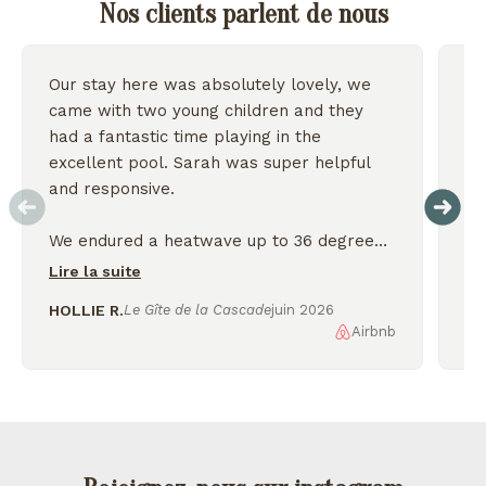
Nos clients parlent de nous
Our stay here was absolutely lovely, we
Wo
came with two young children and they
we
had a fantastic time playing in the
excellent pool. Sarah was super helpful
On
and responsive.
We endured a heatwave up to 36 degrees
but the house stayed nice and cool and we
Lire la suite
were thankful for the shady garden.
HOLLIE R.
Le Gîte de la Cascade
juin 2026
Airbnb
AL
We enjoyed exploring the nearby lakes
and incredible scenery, would love to
come back again!