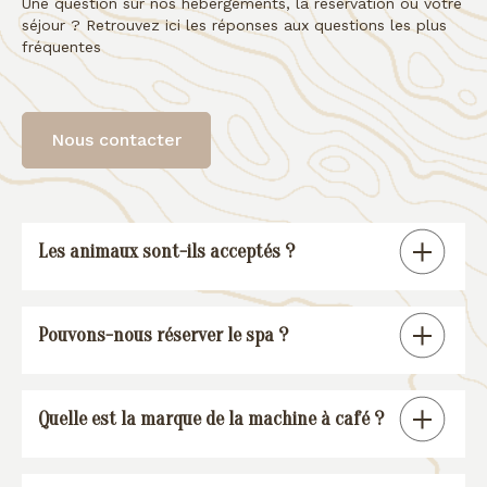
Une question sur nos hébergements, la réservation ou votre
séjour ? Retrouvez ici les réponses aux questions les plus
fréquentes
Nous contacter
Les animaux sont-ils acceptés ?
Tous nos gîtes sont « pet friendly », à
Pouvons-nous réserver le spa ?
l’exception de la suite spa.
En réservant un de nos gîtes, vous
Quelle est la marque de la machine à café ?
pourrez réserver une session spa (voir
conditions
).
Nos gîtes sont équipés d’une machine à