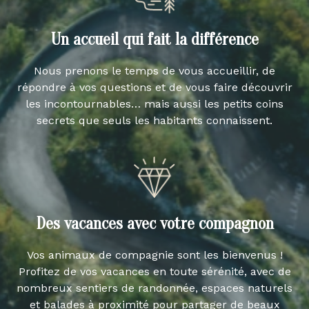
Un accueil qui fait la différence
Nous prenons le temps de vous accueillir, de
répondre à vos questions et de vous faire découvrir
les incontournables… mais aussi les petits coins
secrets que seuls les habitants connaissent.
Des vacances avec votre compagnon
Vos animaux de compagnie sont les bienvenus !
Profitez de vos vacances en toute sérénité, avec de
nombreux sentiers de randonnée, espaces naturels
et balades à proximité pour partager de beaux