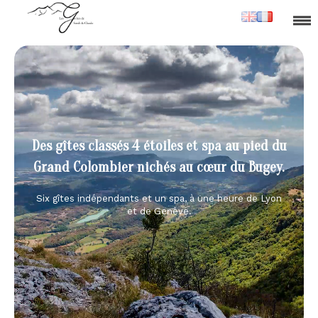
Des gîtes classés 4 étoiles et spa au pied du
Grand Colombier nichés au cœur du Bugey.
Six gîtes indépendants et un spa, à une heure de Lyon
et de Genève.