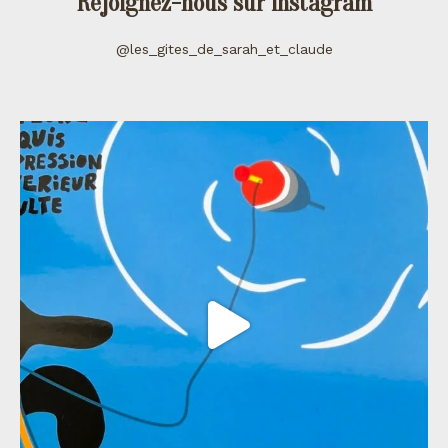
Rejoignez-nous sur instagram
@les_gites_de_sarah_et_claude
les_gites_de_sarah_et_claude
Juil 11