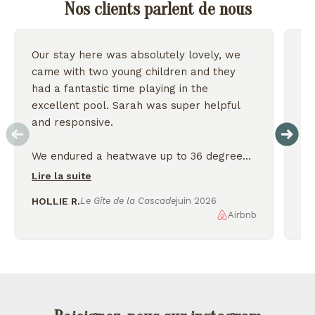
Nos clients parlent de nous
Our stay here was absolutely lovely, we
Wo
came with two young children and they
we
had a fantastic time playing in the
excellent pool. Sarah was super helpful
On
and responsive.
We endured a heatwave up to 36 degrees
but the house stayed nice and cool and we
Lire la suite
were thankful for the shady garden.
HOLLIE R.
Le Gîte de la Cascade
juin 2026
Airbnb
AL
We enjoyed exploring the nearby lakes
and incredible scenery, would love to
come back again!