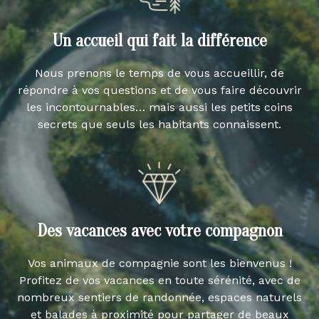
Un accueil qui fait la différence
Nous prenons le temps de vous accueillir, de
répondre à vos questions et de vous faire découvrir
les incontournables… mais aussi les petits coins
secrets que seuls les habitants connaissent.
Des vacances avec votre compagnon
Vos animaux de compagnie sont les bienvenus !
Profitez de vos vacances en toute sérénité, avec de
nombreux sentiers de randonnée, espaces naturels
et balades à proximité pour partager de beaux