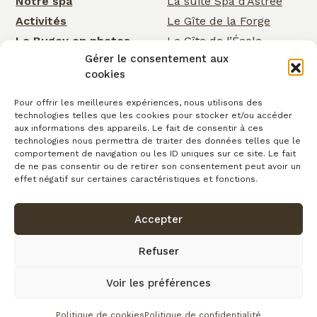
Notre spa
La suite Spa d’Astrée
Activités
Le Gîte de la Forge
Le Bugey en photos
Le Gîte de l’École
Gérer le consentement aux
Nos services
Le Gîte de la Cascade
cookies
Événementiel
Rose Cottage
Actualités
La Chambre de la
Pour offrir les meilleures expériences, nous utilisons des
technologies telles que les cookies pour stocker et/ou accéder
Cascade
Cartes cadeaux
aux informations des appareils. Le fait de consentir à ces
La Chambre d’Astrée
Contact
technologies nous permettra de traiter des données telles que le
comportement de navigation ou les ID uniques sur ce site. Le fait
Le Gîte de
de ne pas consentir ou de retirer son consentement peut avoir un
Clairefontaine
effet négatif sur certaines caractéristiques et fonctions.
Accepter
Confidentialité
Conditions générales de vente
Cookies
Mentions légales
Copyright © 2026
Refuser
Plan du site
Voir les préférences
fait avec
par l’Agence IDCOM
Politique de cookies
Politique de confidentialité