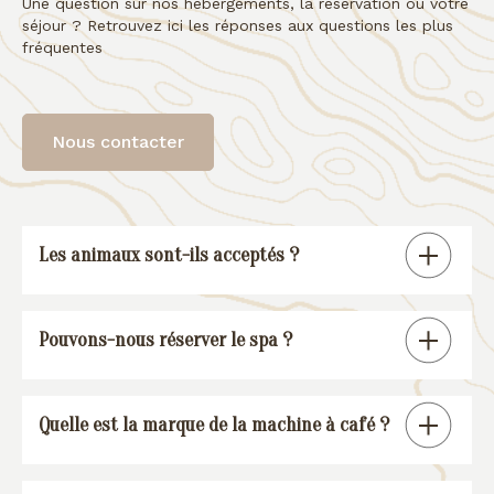
Une question sur nos hébergements, la réservation ou votre
séjour ? Retrouvez ici les réponses aux questions les plus
fréquentes
Nous contacter
Les animaux sont-ils acceptés ?
Tous nos gîtes sont « pet friendly », à
Pouvons-nous réserver le spa ?
l’exception de la suite spa.
En réservant un de nos gîtes, vous
Quelle est la marque de la machine à café ?
pourrez réserver une session spa (voir
conditions
).
Nos gîtes sont équipés d’une machine à