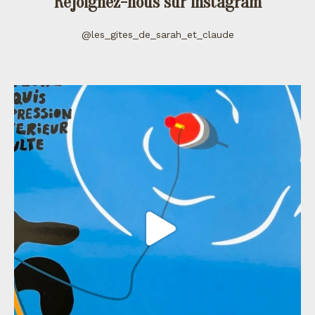
Rejoignez-nous sur instagram
@les_gites_de_sarah_et_claude
les_gites_de_sarah_et_claude
Juil 11