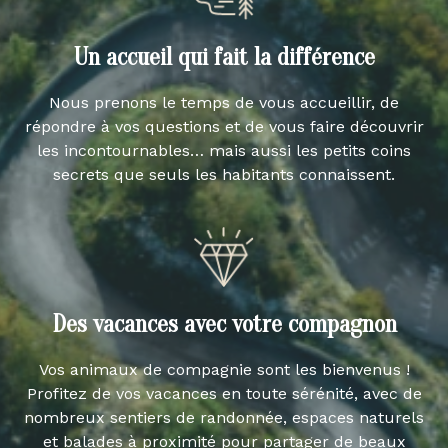
Un accueil qui fait la différence
Nous prenons le temps de vous accueillir, de
répondre à vos questions et de vous faire découvrir
les incontournables… mais aussi les petits coins
secrets que seuls les habitants connaissent.
Des vacances avec votre compagnon
Vos animaux de compagnie sont les bienvenus !
Profitez de vos vacances en toute sérénité, avec de
nombreux sentiers de randonnée, espaces naturels
et balades à proximité pour partager de beaux