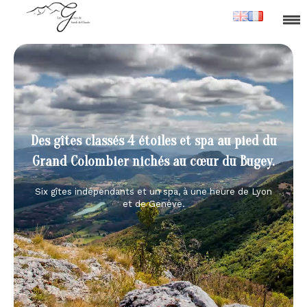
Des gîtes classés 4 étoiles et spa au pied du
Grand Colombier nichés au cœur du Bugey.
Six gîtes indépendants et un spa, à une heure de Lyon
et de Genève.