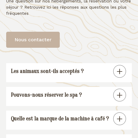
Une question sur nos hébergements, la réservation ou votre
séjour ? Retrouvez ici les réponses aux questions les plus
fréquentes
Nous contacter
Les animaux sont-ils acceptés ?
Tous nos gîtes sont « pet friendly », à
Pouvons-nous réserver le spa ?
l’exception de la suite spa.
En réservant un de nos gîtes, vous
Quelle est la marque de la machine à café ?
pourrez réserver une session spa (voir
conditions
).
Nos gîtes sont équipés d’une machine à