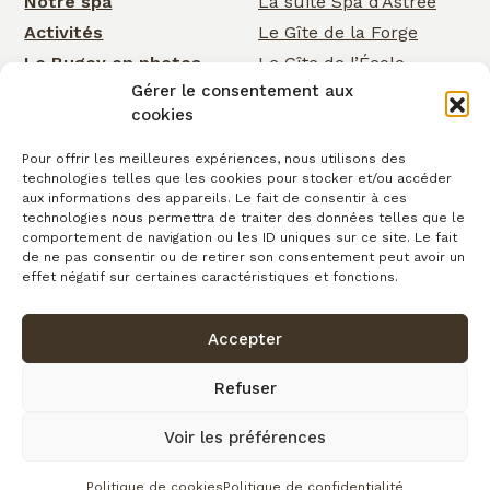
Notre spa
La suite Spa d’Astrée
Activités
Le Gîte de la Forge
Le Bugey en photos
Le Gîte de l’École
Gérer le consentement aux
Nos services
Le Gîte de la Cascade
cookies
Événementiel
Rose Cottage
Actualités
La Chambre de la
Pour offrir les meilleures expériences, nous utilisons des
technologies telles que les cookies pour stocker et/ou accéder
Cascade
Cartes cadeaux
aux informations des appareils. Le fait de consentir à ces
La Chambre d’Astrée
Contact
technologies nous permettra de traiter des données telles que le
comportement de navigation ou les ID uniques sur ce site. Le fait
Le Gîte de
de ne pas consentir ou de retirer son consentement peut avoir un
Clairefontaine
effet négatif sur certaines caractéristiques et fonctions.
Accepter
Confidentialité
Conditions générales de vente
Cookies
Mentions légales
Copyright © 2026
Refuser
Plan du site
Voir les préférences
fait avec
par l’Agence IDCOM
Politique de cookies
Politique de confidentialité