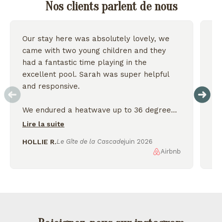
Nos clients parlent de nous
Our stay here was absolutely lovely, we
Wo
came with two young children and they
we
had a fantastic time playing in the
excellent pool. Sarah was super helpful
On
and responsive.
We endured a heatwave up to 36 degrees
but the house stayed nice and cool and we
Lire la suite
were thankful for the shady garden.
HOLLIE R.
Le Gîte de la Cascade
juin 2026
Airbnb
AL
We enjoyed exploring the nearby lakes
and incredible scenery, would love to
come back again!