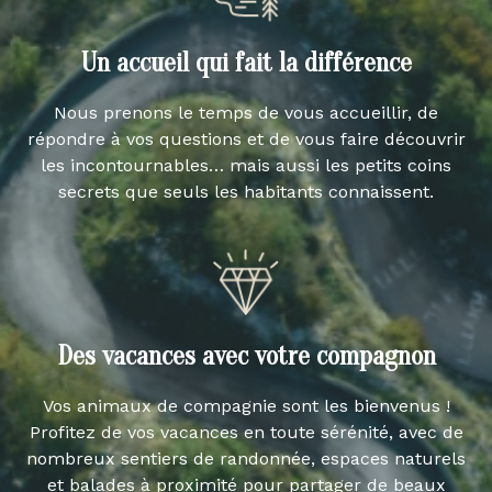
Un accueil qui fait la différence
Nous prenons le temps de vous accueillir, de
répondre à vos questions et de vous faire découvrir
les incontournables… mais aussi les petits coins
secrets que seuls les habitants connaissent.
Des vacances avec votre compagnon
Vos animaux de compagnie sont les bienvenus !
Profitez de vos vacances en toute sérénité, avec de
nombreux sentiers de randonnée, espaces naturels
et balades à proximité pour partager de beaux