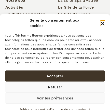
Notre spa
La suite Spa d’Astrée
Activités
Le Gîte de la Forge
Le Bugey en photos
Le Gîte de l’École
Gérer le consentement aux
Nos services
Le Gîte de la Cascade
cookies
Événementiel
Rose Cottage
Actualités
La Chambre de la
Pour offrir les meilleures expériences, nous utilisons des
technologies telles que les cookies pour stocker et/ou accéder
Cascade
Cartes cadeaux
aux informations des appareils. Le fait de consentir à ces
La Chambre d’Astrée
Contact
technologies nous permettra de traiter des données telles que le
comportement de navigation ou les ID uniques sur ce site. Le fait
Le Gîte de
de ne pas consentir ou de retirer son consentement peut avoir un
Clairefontaine
effet négatif sur certaines caractéristiques et fonctions.
Accepter
Confidentialité
Conditions générales de vente
Cookies
Mentions légales
Copyright © 2026
Refuser
Plan du site
Voir les préférences
fait avec
par l’Agence IDCOM
Politique de cookies
Politique de confidentialité