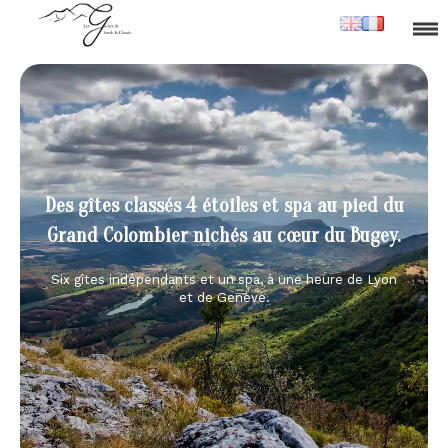
Des gîtes classés 4 étoiles et spa au pied du
Grand Colombier nichés au cœur du Bugey.
Six gîtes indépendants et un spa, à une heure de Lyon
et de Genève.