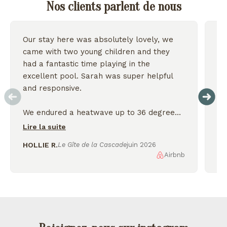
Nos clients parlent de nous
Our stay here was absolutely lovely, we
Wo
came with two young children and they
we
had a fantastic time playing in the
excellent pool. Sarah was super helpful
On
and responsive.
We endured a heatwave up to 36 degrees
but the house stayed nice and cool and we
Lire la suite
were thankful for the shady garden.
HOLLIE R.
Le Gîte de la Cascade
juin 2026
Airbnb
AL
We enjoyed exploring the nearby lakes
and incredible scenery, would love to
come back again!