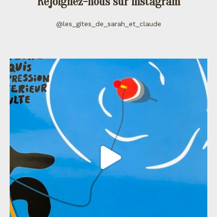
Rejoignez-nous sur instagram
@les_gites_de_sarah_et_claude
les_gites_de_sarah_et_claude
Juil 11