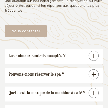
Une question sur nos hébergements, la réservation ou votre
séjour ? Retrouvez ici les réponses aux questions les plus
fréquentes
Nous contacter
Les animaux sont-ils acceptés ?
Tous nos gîtes sont « pet friendly », à
Pouvons-nous réserver le spa ?
l’exception de la suite spa.
En réservant un de nos gîtes, vous
Quelle est la marque de la machine à café ?
pourrez réserver une session spa (voir
conditions
).
Nos gîtes sont équipés d’une machine à