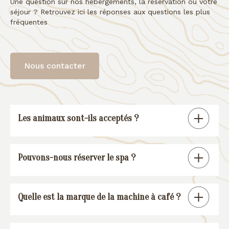
Une question sur nos hébergements, la réservation ou votre
séjour ? Retrouvez ici les réponses aux questions les plus
fréquentes
Nous contacter
Les animaux sont-ils acceptés ?
Tous nos gîtes sont « pet friendly », à
Pouvons-nous réserver le spa ?
l’exception de la suite spa.
En réservant un de nos gîtes, vous
Quelle est la marque de la machine à café ?
pourrez réserver une session spa (voir
conditions
).
Nos gîtes sont équipés d’une machine à