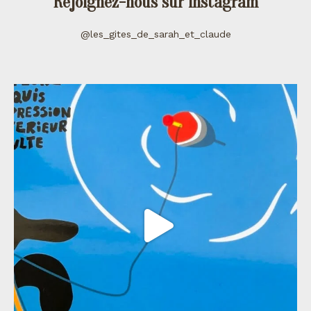
Rejoignez-nous sur instagram
@les_gites_de_sarah_et_claude
les_gites_de_sarah_et_claude
Juil 11