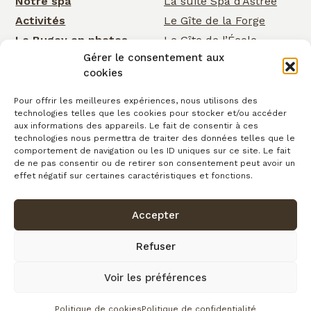
Notre spa
La suite Spa d’Astrée
Activités
Le Gîte de la Forge
Le Bugey en photos
Le Gîte de l’École
Gérer le consentement aux
Nos services
Le Gîte de la Cascade
cookies
Événementiel
Rose Cottage
Actualités
La Chambre de la
Pour offrir les meilleures expériences, nous utilisons des
technologies telles que les cookies pour stocker et/ou accéder
Cascade
Cartes cadeaux
aux informations des appareils. Le fait de consentir à ces
La Chambre d’Astrée
Contact
technologies nous permettra de traiter des données telles que le
comportement de navigation ou les ID uniques sur ce site. Le fait
Le Gîte de
de ne pas consentir ou de retirer son consentement peut avoir un
Clairefontaine
effet négatif sur certaines caractéristiques et fonctions.
Accepter
Confidentialité
Conditions générales de vente
Cookies
Mentions légales
Copyright © 2026
Refuser
Plan du site
Voir les préférences
fait avec
par l’Agence IDCOM
Politique de cookies
Politique de confidentialité