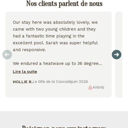
Nos clients parlent de nous
Our stay here was absolutely lovely, we
Wo
came with two young children and they
we
had a fantastic time playing in the
excellent pool. Sarah was super helpful
On
and responsive.
We endured a heatwave up to 36 degrees
but the house stayed nice and cool and we
Lire la suite
were thankful for the shady garden.
HOLLIE R.
Le Gîte de la Cascade
juin 2026
Airbnb
AL
We enjoyed exploring the nearby lakes
and incredible scenery, would love to
come back again!