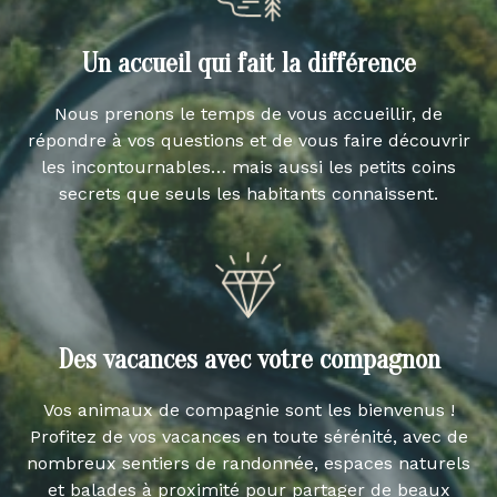
Un accueil qui fait la différence
Nous prenons le temps de vous accueillir, de
répondre à vos questions et de vous faire découvrir
les incontournables… mais aussi les petits coins
secrets que seuls les habitants connaissent.
Des vacances avec votre compagnon
Vos animaux de compagnie sont les bienvenus !
Profitez de vos vacances en toute sérénité, avec de
nombreux sentiers de randonnée, espaces naturels
et balades à proximité pour partager de beaux