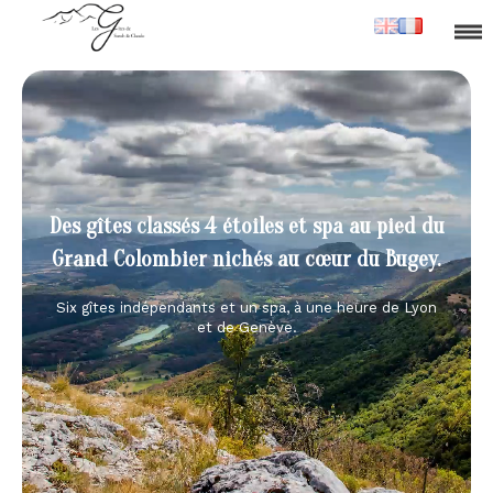
Des gîtes classés 4 étoiles et spa au pied du
Grand Colombier nichés au cœur du Bugey.
Six gîtes indépendants et un spa, à une heure de Lyon
et de Genève.