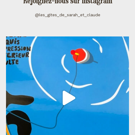
Rejoignez-nous sur instagram
@les_gites_de_sarah_et_claude
les_gites_de_sarah_et_claude
Juil 11