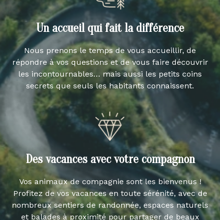
Un accueil qui fait la différence
Nous prenons le temps de vous accueillir, de
répondre à vos questions et de vous faire découvrir
les incontournables… mais aussi les petits coins
secrets que seuls les habitants connaissent.
Des vacances avec votre compagnon
Vos animaux de compagnie sont les bienvenus !
Profitez de vos vacances en toute sérénité, avec de
nombreux sentiers de randonnée, espaces naturels
et balades à proximité pour partager de beaux