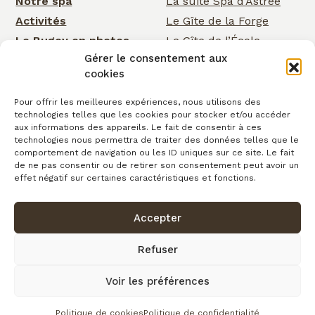
Notre spa
La suite Spa d’Astrée
Activités
Le Gîte de la Forge
Le Bugey en photos
Le Gîte de l’École
Gérer le consentement aux
Nos services
Le Gîte de la Cascade
cookies
Événementiel
Rose Cottage
Actualités
La Chambre de la
Pour offrir les meilleures expériences, nous utilisons des
technologies telles que les cookies pour stocker et/ou accéder
Cascade
Cartes cadeaux
aux informations des appareils. Le fait de consentir à ces
La Chambre d’Astrée
Contact
technologies nous permettra de traiter des données telles que le
comportement de navigation ou les ID uniques sur ce site. Le fait
Le Gîte de
de ne pas consentir ou de retirer son consentement peut avoir un
Clairefontaine
effet négatif sur certaines caractéristiques et fonctions.
Accepter
Confidentialité
Conditions générales de vente
Cookies
Mentions légales
Copyright © 2026
Refuser
Plan du site
Voir les préférences
fait avec
par l’Agence IDCOM
Politique de cookies
Politique de confidentialité