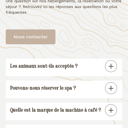
Une question sur nos hébergements, la réservation ou votre
séjour ? Retrouvez ici les réponses aux questions les plus
fréquentes
Nous contacter
Les animaux sont-ils acceptés ?
Tous nos gîtes sont « pet friendly », à
Pouvons-nous réserver le spa ?
l’exception de la suite spa.
En réservant un de nos gîtes, vous
Quelle est la marque de la machine à café ?
pourrez réserver une session spa (voir
conditions
).
Nos gîtes sont équipés d’une machine à