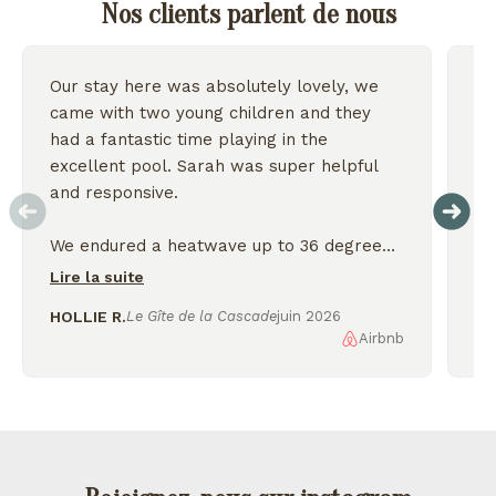
Nos clients parlent de nous
Our stay here was absolutely lovely, we
Wo
came with two young children and they
we
had a fantastic time playing in the
excellent pool. Sarah was super helpful
On
and responsive.
We endured a heatwave up to 36 degrees
but the house stayed nice and cool and we
Lire la suite
were thankful for the shady garden.
HOLLIE R.
Le Gîte de la Cascade
juin 2026
Airbnb
AL
We enjoyed exploring the nearby lakes
and incredible scenery, would love to
come back again!