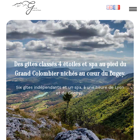
Des gîtes classés 4 étoiles et spa au pied du
Grand Colombier nichés au cœur du Bugey.
Six gîtes indépendants et un spa, à une heure de Lyon
et de Genève.