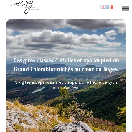
Des gîtes classés 4 étoiles et spa au pied du
Grand Colombier nichés au cœur du Bugey.
Six gîtes indépendants et un spa, à une heure de Lyon
et de Genève.