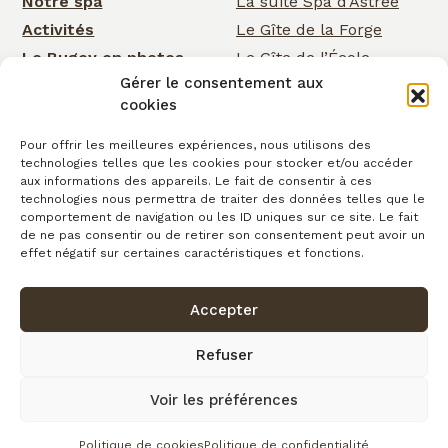
Notre spa
La suite Spa d’Astrée
Activités
Le Gîte de la Forge
Le Bugey en photos
Le Gîte de l’École
Gérer le consentement aux
Nos services
Le Gîte de la Cascade
cookies
Événementiel
Rose Cottage
Actualités
La Chambre de la
Pour offrir les meilleures expériences, nous utilisons des
technologies telles que les cookies pour stocker et/ou accéder
Cascade
Cartes cadeaux
aux informations des appareils. Le fait de consentir à ces
La Chambre d’Astrée
Contact
technologies nous permettra de traiter des données telles que le
comportement de navigation ou les ID uniques sur ce site. Le fait
Le Gîte de
de ne pas consentir ou de retirer son consentement peut avoir un
Clairefontaine
effet négatif sur certaines caractéristiques et fonctions.
Accepter
Confidentialité
Conditions générales de vente
Cookies
Mentions légales
Copyright © 2026
Refuser
Plan du site
Voir les préférences
fait avec
par l’Agence IDCOM
Politique de cookies
Politique de confidentialité