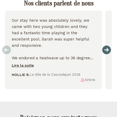
Nos clients parlent de nous
Our stay here was absolutely lovely, we
Wo
came with two young children and they
we
had a fantastic time playing in the
excellent pool. Sarah was super helpful
On
and responsive.
We endured a heatwave up to 36 degrees
but the house stayed nice and cool and we
Lire la suite
were thankful for the shady garden.
HOLLIE R.
Le Gîte de la Cascade
juin 2026
Airbnb
AL
We enjoyed exploring the nearby lakes
and incredible scenery, would love to
come back again!