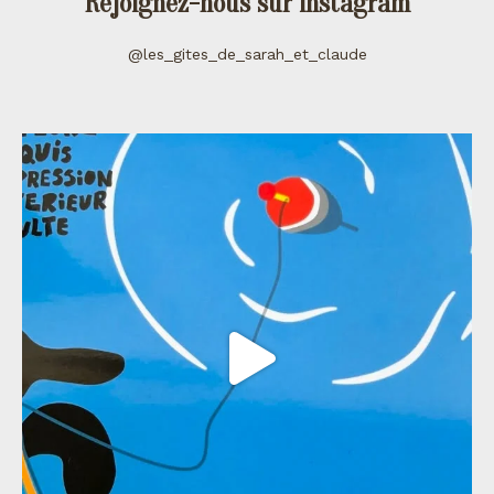
Rejoignez-nous sur instagram
@les_gites_de_sarah_et_claude
les_gites_de_sarah_et_claude
Juil 11