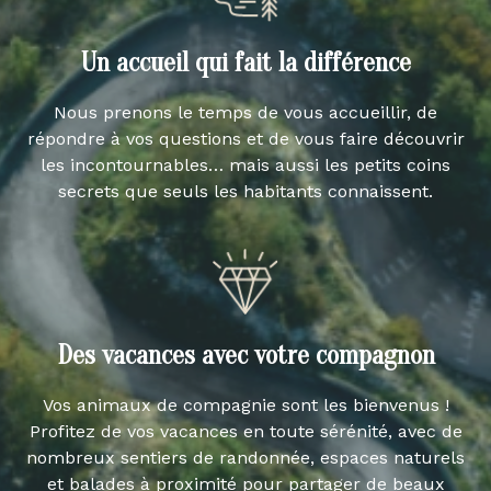
Un accueil qui fait la différence
Nous prenons le temps de vous accueillir, de
répondre à vos questions et de vous faire découvrir
les incontournables… mais aussi les petits coins
secrets que seuls les habitants connaissent.
Des vacances avec votre compagnon
Vos animaux de compagnie sont les bienvenus !
Profitez de vos vacances en toute sérénité, avec de
nombreux sentiers de randonnée, espaces naturels
et balades à proximité pour partager de beaux