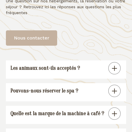
Une question sur nos hébergements, la réservation ou votre
séjour ? Retrouvez ici les réponses aux questions les plus
fréquentes
Nous contacter
Les animaux sont-ils acceptés ?
Tous nos gîtes sont « pet friendly », à
Pouvons-nous réserver le spa ?
l’exception de la suite spa.
En réservant un de nos gîtes, vous
Quelle est la marque de la machine à café ?
pourrez réserver une session spa (voir
conditions
).
Nos gîtes sont équipés d’une machine à