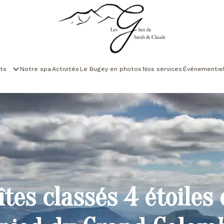
ts
Notre spa
Activités
Le Bugey en photos
Nos services
Événementie
îtes classés 4 étoiles 