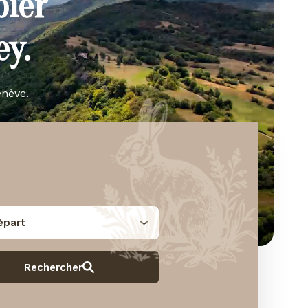
bier
y.
enève.