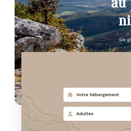
au 
n
Six g