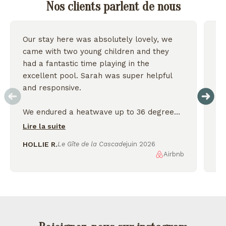
Nos clients parlent de nous
Our stay here was absolutely lovely, we
Wo
came with two young children and they
we
had a fantastic time playing in the
excellent pool. Sarah was super helpful
On
and responsive.
We endured a heatwave up to 36 degrees
but the house stayed nice and cool and we
Lire la suite
were thankful for the shady garden.
HOLLIE R.
Le Gîte de la Cascade
juin 2026
Airbnb
AL
We enjoyed exploring the nearby lakes
and incredible scenery, would love to
come back again!