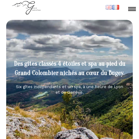
Des gîtes classés 4 étoiles et spa au pied du
Grand Colombier nichés au cœur du Bugey.
Six gîtes indépendants et un spa, à une heure de Lyon
et de Genève.