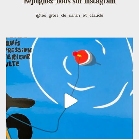
Rejoignez-nous sur instagram
@les_gites_de_sarah_et_claude
les_gites_de_sarah_et_claude
Juil 11