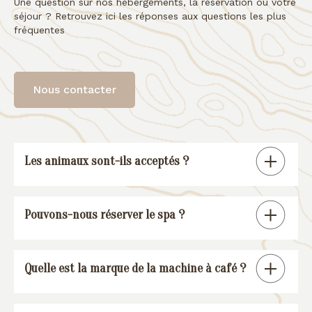
Une question sur nos hébergements, la réservation ou votre
séjour ? Retrouvez ici les réponses aux questions les plus
fréquentes
Nous contacter
Les animaux sont-ils acceptés ?
Tous nos gîtes sont « pet friendly », à
Pouvons-nous réserver le spa ?
l’exception de la suite spa.
En réservant un de nos gîtes, vous
Quelle est la marque de la machine à café ?
pourrez réserver une session spa (voir
conditions
).
Nos gîtes sont équipés d’une machine à