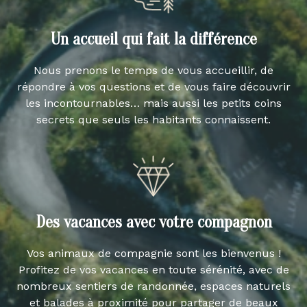
Un accueil qui fait la différence
Nous prenons le temps de vous accueillir, de
répondre à vos questions et de vous faire découvrir
les incontournables… mais aussi les petits coins
secrets que seuls les habitants connaissent.
Des vacances avec votre compagnon
Vos animaux de compagnie sont les bienvenus !
Profitez de vos vacances en toute sérénité, avec de
nombreux sentiers de randonnée, espaces naturels
et balades à proximité pour partager de beaux