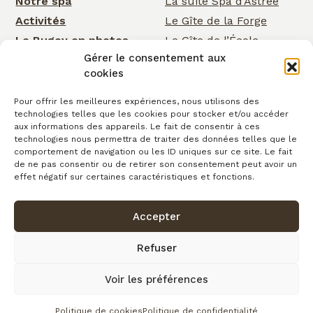
Notre spa
La suite Spa d’Astrée
Activités
Le Gîte de la Forge
Le Bugey en photos
Le Gîte de l’École
Gérer le consentement aux
Nos services
Le Gîte de la Cascade
cookies
Événementiel
Rose Cottage
Actualités
La Chambre de la
Pour offrir les meilleures expériences, nous utilisons des
technologies telles que les cookies pour stocker et/ou accéder
Cascade
Cartes cadeaux
aux informations des appareils. Le fait de consentir à ces
La Chambre d’Astrée
Contact
technologies nous permettra de traiter des données telles que le
comportement de navigation ou les ID uniques sur ce site. Le fait
Le Gîte de
de ne pas consentir ou de retirer son consentement peut avoir un
Clairefontaine
effet négatif sur certaines caractéristiques et fonctions.
Accepter
Confidentialité
Conditions générales de vente
Cookies
Mentions légales
Copyright © 2026
Refuser
Plan du site
Voir les préférences
fait avec
par l’Agence IDCOM
Politique de cookies
Politique de confidentialité