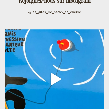
Rejoignez-nous sur instagram
@les_gites_de_sarah_et_claude
les_gites_de_sarah_et_claude
Juil 11