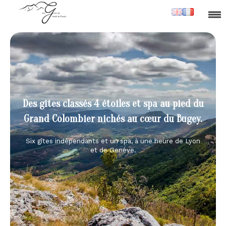
Des gîtes classés 4 étoiles et spa au pied du
Grand Colombier nichés au cœur du Bugey.
Six gîtes indépendants et un spa, à une heure de Lyon
et de Genève.