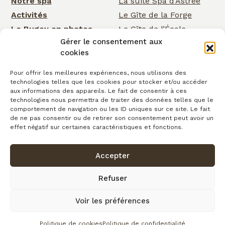
Notre spa
La suite Spa d’Astrée
Activités
Le Gîte de la Forge
Le Bugey en photos
Le Gîte de l’École
Gérer le consentement aux
Nos services
Le Gîte de la Cascade
cookies
Événementiel
Rose Cottage
Actualités
La Chambre de la
Pour offrir les meilleures expériences, nous utilisons des
technologies telles que les cookies pour stocker et/ou accéder
Cascade
Cartes cadeaux
aux informations des appareils. Le fait de consentir à ces
La Chambre d’Astrée
Contact
technologies nous permettra de traiter des données telles que le
comportement de navigation ou les ID uniques sur ce site. Le fait
Le Gîte de
de ne pas consentir ou de retirer son consentement peut avoir un
Clairefontaine
effet négatif sur certaines caractéristiques et fonctions.
Accepter
Confidentialité
Conditions générales de vente
Cookies
Mentions légales
Copyright © 2026
Refuser
Plan du site
Voir les préférences
fait avec
par l’Agence IDCOM
Politique de cookies
Politique de confidentialité