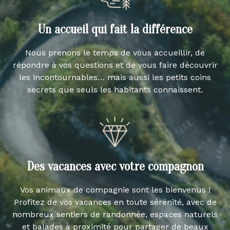
Un accueil qui fait la différence
Nous prenons le temps de vous accueillir, de
répondre à vos questions et de vous faire découvrir
les incontournables… mais aussi les petits coins
secrets que seuls les habitants connaissent.
Des vacances avec votre compagnon
Vos animaux de compagnie sont les bienvenus !
Profitez de vos vacances en toute sérénité, avec de
nombreux sentiers de randonnée, espaces naturels
et balades à proximité pour partager de beaux