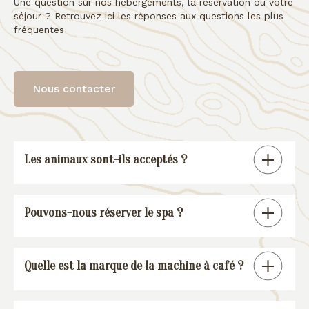
Une question sur nos hébergements, la réservation ou votre
séjour ? Retrouvez ici les réponses aux questions les plus
fréquentes
Nous contacter
Les animaux sont-ils acceptés ?
Tous nos gîtes sont « pet friendly », à
Pouvons-nous réserver le spa ?
l’exception de la suite spa.
En réservant un de nos gîtes, vous
Quelle est la marque de la machine à café ?
pourrez réserver une session spa (voir
conditions
).
Nos gîtes sont équipés d’une machine à