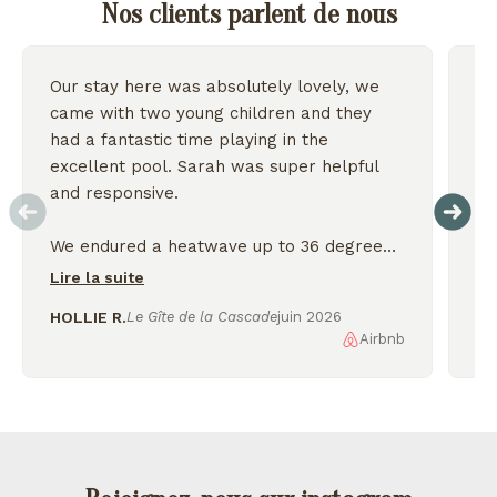
Nos clients parlent de nous
Our stay here was absolutely lovely, we
Wo
came with two young children and they
we
had a fantastic time playing in the
excellent pool. Sarah was super helpful
On
and responsive.
We endured a heatwave up to 36 degrees
but the house stayed nice and cool and we
Lire la suite
were thankful for the shady garden.
HOLLIE R.
Le Gîte de la Cascade
juin 2026
Airbnb
AL
We enjoyed exploring the nearby lakes
and incredible scenery, would love to
come back again!