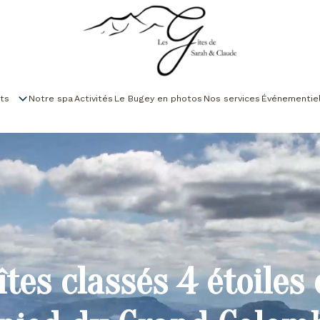
ts
Notre spa
Activités
Le Bugey en photos
Nos services
Événementie
îtes classés 4 étoiles 