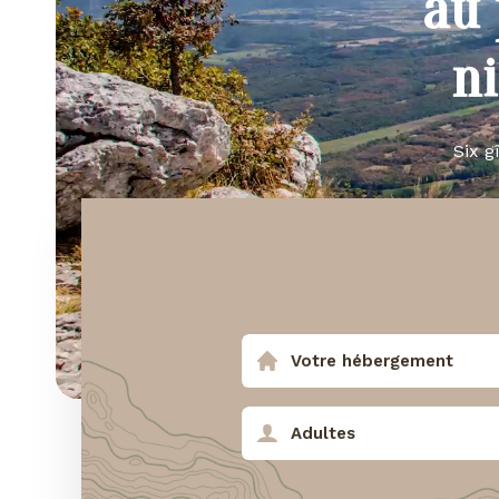
au 
n
Six g