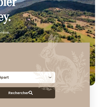
bier
y.
enève.