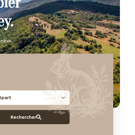
bier
y.
enève.