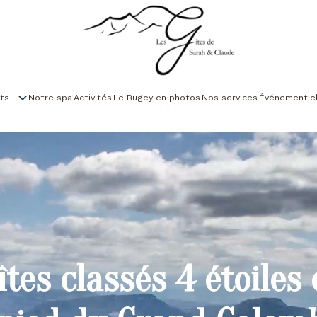
ts
Notre spa
Activités
Le Bugey en photos
Nos services
Événementie
îtes classés 4 étoiles 