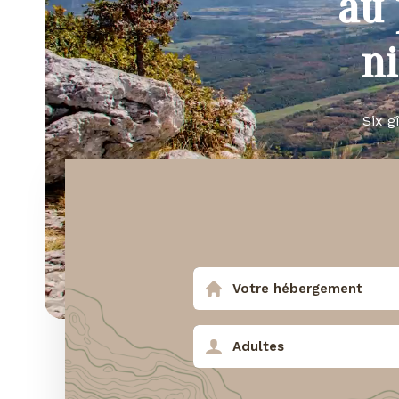
au 
n
Six g