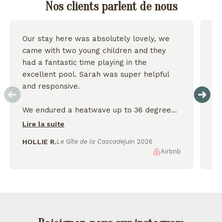
Nos clients parlent de nous
Our stay here was absolutely lovely, we
Wo
came with two young children and they
we
had a fantastic time playing in the
excellent pool. Sarah was super helpful
On
and responsive.
We endured a heatwave up to 36 degrees
but the house stayed nice and cool and we
Lire la suite
were thankful for the shady garden.
HOLLIE R.
Le Gîte de la Cascade
juin 2026
Airbnb
AL
We enjoyed exploring the nearby lakes
and incredible scenery, would love to
come back again!