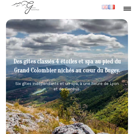
Des gîtes classés 4 étoiles et spa au pied du
Grand Colombier nichés au cœur du Bugey.
Six gîtes indépendants et un spa, à une heure de Lyon
et de Genève.