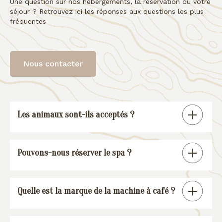
Une question sur nos hébergements, la réservation ou votre
séjour ? Retrouvez ici les réponses aux questions les plus
fréquentes
Nous contacter
Les animaux sont-ils acceptés ?
Tous nos gîtes sont « pet friendly », à
Pouvons-nous réserver le spa ?
l’exception de la suite spa.
En réservant un de nos gîtes, vous
Quelle est la marque de la machine à café ?
pourrez réserver une session spa (voir
conditions
).
Nos gîtes sont équipés d’une machine à