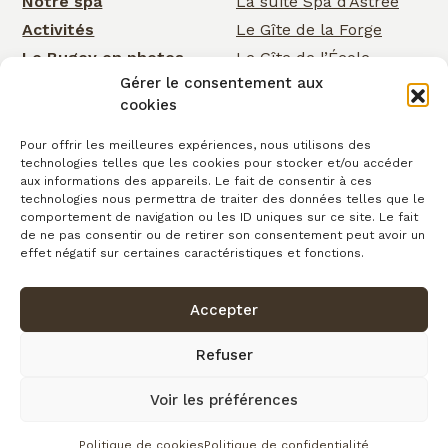
Notre spa
La suite Spa d’Astrée
Activités
Le Gîte de la Forge
Le Bugey en photos
Le Gîte de l’École
Gérer le consentement aux
Nos services
Le Gîte de la Cascade
cookies
Événementiel
Rose Cottage
Actualités
La Chambre de la
Pour offrir les meilleures expériences, nous utilisons des
technologies telles que les cookies pour stocker et/ou accéder
Cascade
Cartes cadeaux
aux informations des appareils. Le fait de consentir à ces
La Chambre d’Astrée
Contact
technologies nous permettra de traiter des données telles que le
comportement de navigation ou les ID uniques sur ce site. Le fait
Le Gîte de
de ne pas consentir ou de retirer son consentement peut avoir un
Clairefontaine
effet négatif sur certaines caractéristiques et fonctions.
Accepter
Confidentialité
Conditions générales de vente
Cookies
Mentions légales
Copyright © 2026
Refuser
Plan du site
Voir les préférences
fait avec
par l’Agence IDCOM
Politique de cookies
Politique de confidentialité