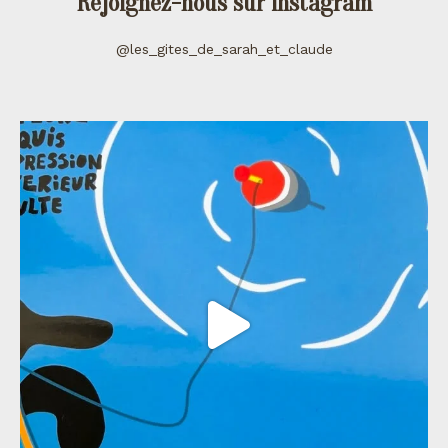
Rejoignez-nous sur instagram
@les_gites_de_sarah_et_claude
les_gites_de_sarah_et_claude
Juil 11