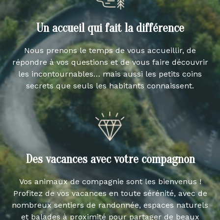
Un accueil qui fait la différence
Nous prenons le temps de vous accueillir, de
répondre à vos questions et de vous faire découvrir
les incontournables… mais aussi les petits coins
secrets que seuls les habitants connaissent.
Des vacances avec votre compagnon
Vos animaux de compagnie sont les bienvenus !
Profitez de vos vacances en toute sérénité, avec de
nombreux sentiers de randonnée, espaces naturels
et balades à proximité pour partager de beaux