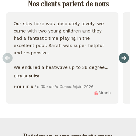
Nos clients parlent de nous
Our stay here was absolutely lovely, we
Wo
came with two young children and they
we
had a fantastic time playing in the
excellent pool. Sarah was super helpful
On
and responsive.
We endured a heatwave up to 36 degrees
but the house stayed nice and cool and we
Lire la suite
were thankful for the shady garden.
HOLLIE R.
Le Gîte de la Cascade
juin 2026
Airbnb
AL
We enjoyed exploring the nearby lakes
and incredible scenery, would love to
come back again!