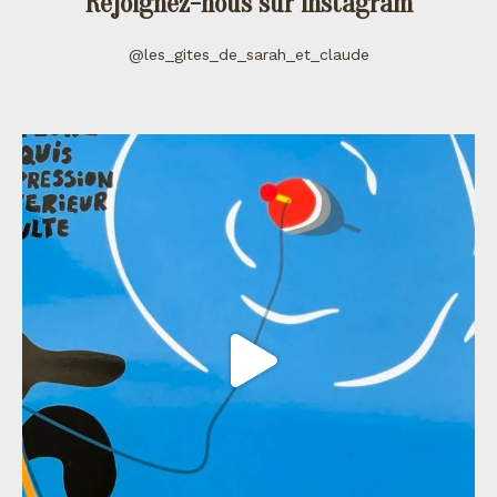
Rejoignez-nous sur instagram
@les_gites_de_sarah_et_claude
les_gites_de_sarah_et_claude
Juil 11