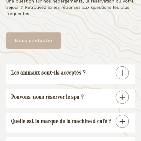
Une question sur nos hébergements, la réservation ou votre
séjour ? Retrouvez ici les réponses aux questions les plus
fréquentes
Nous contacter
Les animaux sont-ils acceptés ?
Tous nos gîtes sont « pet friendly », à
Pouvons-nous réserver le spa ?
l’exception de la suite spa.
En réservant un de nos gîtes, vous
Quelle est la marque de la machine à café ?
pourrez réserver une session spa (voir
conditions
).
Nos gîtes sont équipés d’une machine à