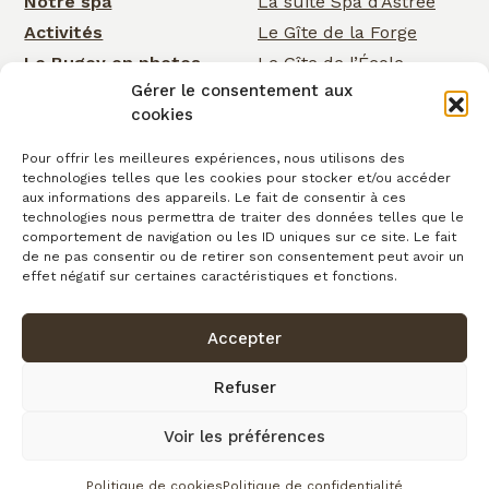
Notre spa
La suite Spa d’Astrée
Activités
Le Gîte de la Forge
Le Bugey en photos
Le Gîte de l’École
Gérer le consentement aux
Nos services
Le Gîte de la Cascade
cookies
Événementiel
Rose Cottage
Actualités
La Chambre de la
Pour offrir les meilleures expériences, nous utilisons des
technologies telles que les cookies pour stocker et/ou accéder
Cascade
Cartes cadeaux
aux informations des appareils. Le fait de consentir à ces
La Chambre d’Astrée
Contact
technologies nous permettra de traiter des données telles que le
comportement de navigation ou les ID uniques sur ce site. Le fait
Le Gîte de
de ne pas consentir ou de retirer son consentement peut avoir un
Clairefontaine
effet négatif sur certaines caractéristiques et fonctions.
Accepter
Confidentialité
Conditions générales de vente
Cookies
Mentions légales
Copyright © 2026
Refuser
Plan du site
Voir les préférences
fait avec
par l’Agence IDCOM
Politique de cookies
Politique de confidentialité