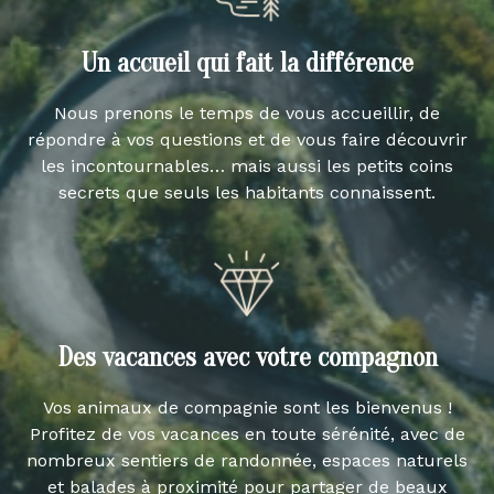
Un accueil qui fait la différence
Nous prenons le temps de vous accueillir, de
répondre à vos questions et de vous faire découvrir
les incontournables… mais aussi les petits coins
secrets que seuls les habitants connaissent.
Des vacances avec votre compagnon
Vos animaux de compagnie sont les bienvenus !
Profitez de vos vacances en toute sérénité, avec de
nombreux sentiers de randonnée, espaces naturels
et balades à proximité pour partager de beaux