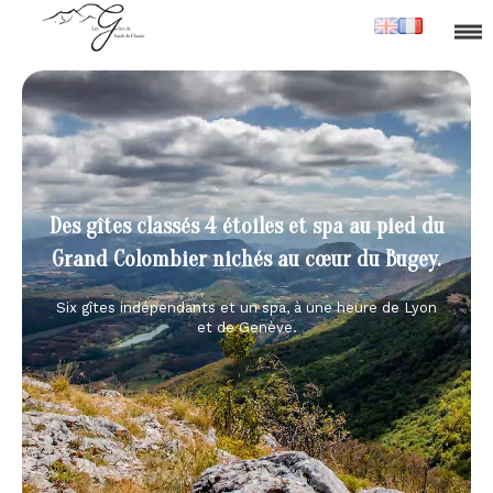
Des gîtes classés 4 étoiles et spa au pied du
Grand Colombier nichés au cœur du Bugey.
Six gîtes indépendants et un spa, à une heure de Lyon
et de Genève.