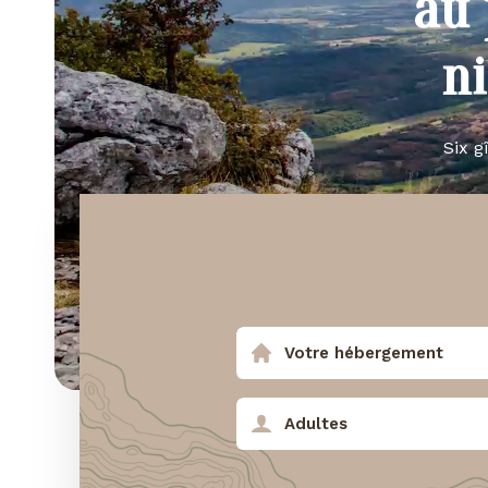
au 
n
Six g