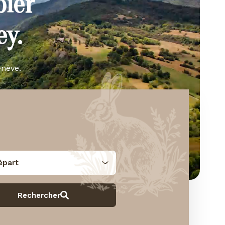
bier
y.
enève.