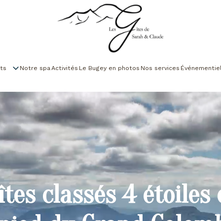
ts
Notre spa
Activités
Le Bugey en photos
Nos services
Événementie
îtes classés 4 étoiles 