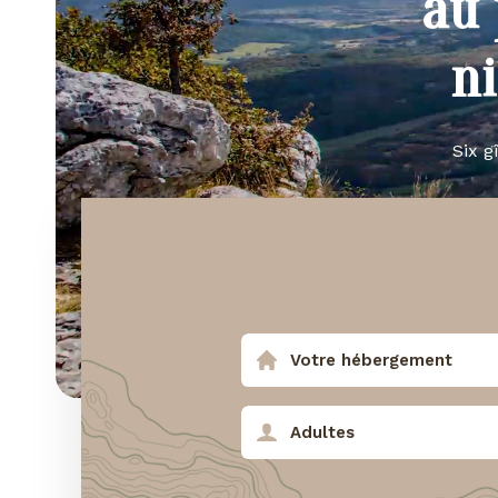
au 
n
Six g