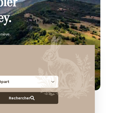
bier
y.
enève.