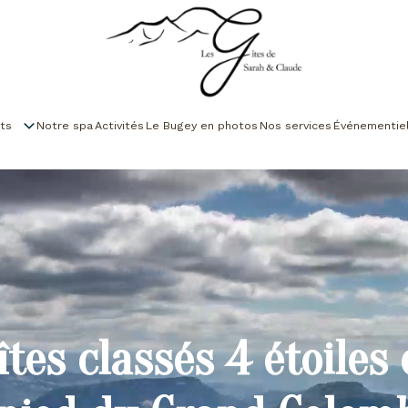
ts
Notre spa
Activités
Le Bugey en photos
Nos services
Événementie
îtes classés 4 étoiles 