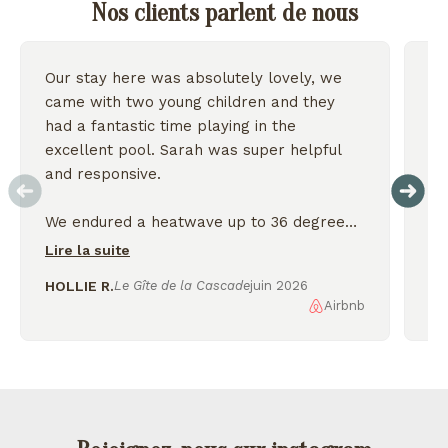
Nos clients parlent de nous
Our stay here was absolutely lovely, we
Wo
came with two young children and they
we
had a fantastic time playing in the
excellent pool. Sarah was super helpful
On
and responsive.
We endured a heatwave up to 36 degrees
but the house stayed nice and cool and we
Lire la suite
were thankful for the shady garden.
HOLLIE R.
Le Gîte de la Cascade
juin 2026
Airbnb
AL
We enjoyed exploring the nearby lakes
and incredible scenery, would love to
come back again!