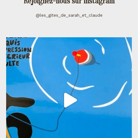
Rejoignez-nous sur instagram
@les_gites_de_sarah_et_claude
les_gites_de_sarah_et_claude
Juil 11