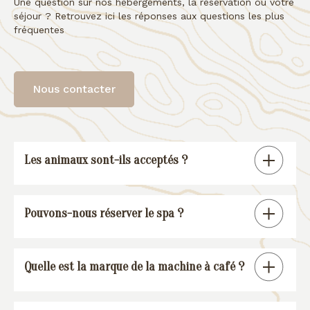
Une question sur nos hébergements, la réservation ou votre
séjour ? Retrouvez ici les réponses aux questions les plus
fréquentes
Nous contacter
Les animaux sont-ils acceptés ?
Tous nos gîtes sont « pet friendly », à
Pouvons-nous réserver le spa ?
l’exception de la suite spa.
En réservant un de nos gîtes, vous
Quelle est la marque de la machine à café ?
pourrez réserver une session spa (voir
conditions
).
Nos gîtes sont équipés d’une machine à