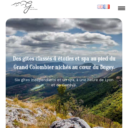
Des gîtes classés 4 étoiles et spa au pied du
Grand Colombier nichés au cœur du Bugey.
Six gîtes indépendants et un spa, à une heure de Lyon
et de Genève.