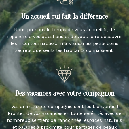
Un accueil qui fait la différence
Nous prenons le temps de vous accueillir, de
répondre à vos questions et de vous faire découvrir
les incontournables… mais aussi les petits coins
secrets que seuls les habitants connaissent.
Des vacances avec votre compagnon
Vos animaux de compagnie sont les bienvenus !
Profitez de vos vacances en toute sérénité, avec de
nombreux sentiers de randonnée, espaces naturels
et balades à proximité pour partager de beaux