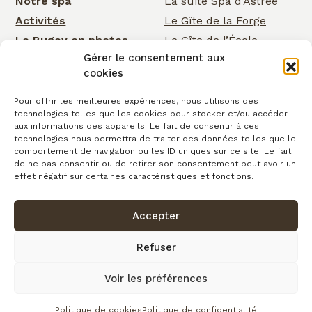
Notre spa
La suite Spa d’Astrée
Activités
Le Gîte de la Forge
Le Bugey en photos
Le Gîte de l’École
Gérer le consentement aux
Nos services
Le Gîte de la Cascade
cookies
Événementiel
Rose Cottage
Actualités
La Chambre de la
Pour offrir les meilleures expériences, nous utilisons des
technologies telles que les cookies pour stocker et/ou accéder
Cascade
Cartes cadeaux
aux informations des appareils. Le fait de consentir à ces
La Chambre d’Astrée
Contact
technologies nous permettra de traiter des données telles que le
comportement de navigation ou les ID uniques sur ce site. Le fait
Le Gîte de
de ne pas consentir ou de retirer son consentement peut avoir un
Clairefontaine
effet négatif sur certaines caractéristiques et fonctions.
Accepter
Confidentialité
Conditions générales de vente
Cookies
Mentions légales
Copyright © 2026
Refuser
Plan du site
Voir les préférences
fait avec
par l’Agence IDCOM
Politique de cookies
Politique de confidentialité