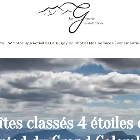
ts
Notre spa
Activités
Le Bugey en photos
Nos services
Événementie
îtes classés 4 étoiles 