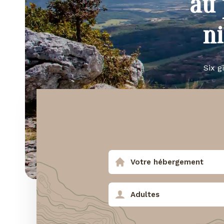
au 
n
Six g