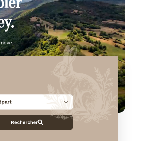
bier
y.
enève.