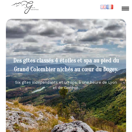
Des gîtes classés 4 étoiles et spa au pied du
Grand Colombier nichés au cœur du Bugey.
Six gîtes indépendants et un spa, à une heure de Lyon
et de Genève.