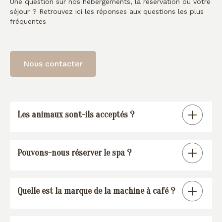
Une question sur nos hébergements, la réservation ou votre
séjour ? Retrouvez ici les réponses aux questions les plus
fréquentes
Nous contacter
Les animaux sont-ils acceptés ?
Tous nos gîtes sont « pet friendly », à
Pouvons-nous réserver le spa ?
l’exception de la suite spa.
En réservant un de nos gîtes, vous
Quelle est la marque de la machine à café ?
pourrez réserver une session spa (voir
conditions
).
Nos gîtes sont équipés d’une machine à