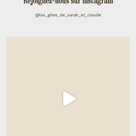
Rejoignez-nous sur instagram
@les_gites_de_sarah_et_claude
les_gites_de_sarah_et_claude
Juil 11