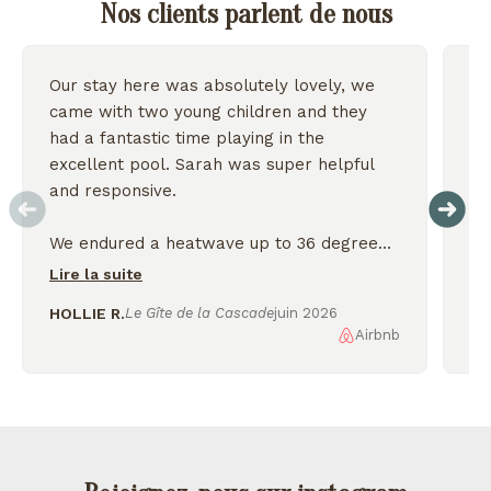
Nos clients parlent de nous
Our stay here was absolutely lovely, we
Wo
came with two young children and they
we
had a fantastic time playing in the
excellent pool. Sarah was super helpful
On
and responsive.
We endured a heatwave up to 36 degrees
but the house stayed nice and cool and we
Lire la suite
were thankful for the shady garden.
HOLLIE R.
Le Gîte de la Cascade
juin 2026
Airbnb
AL
We enjoyed exploring the nearby lakes
and incredible scenery, would love to
come back again!